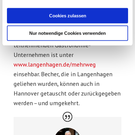
Als Kooperationspartner der aha Region
Hannover startet die Stadt mit der
Cookies zulassen
Beschaffung von vorerst 5000 Bechern
Nur notwendige Cookies verwenden
im eigenen Look. Eine Karte der
teilnehmenden Gastronomie-
Unternehmen ist unter
www.langenhagen.de/mehrweg
einsehbar. Becher, die in Langenhagen
geliehen wurden, können auch in
Hannover getauscht oder zurückgegeben
werden – und umgekehrt.