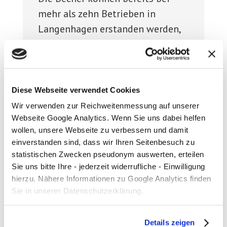
mehr als zehn Betrieben in
Langenhagen erstanden werden,
und die Zahl wächst stetig weiter.
Das Tolle ist, dass wir in
Kooperation mit der aha ein
geschlossenes System mit den
Diese Webseite verwendet Cookies
Leihbechern aus Hannover
Wir verwenden zur Reichweitenmessung auf unserer
Webseite Google Analytics. Wenn Sie uns dabei helfen
anbieten können.
wollen, unsere Webseite zu verbessern und damit
einverstanden sind, dass wir Ihren Seitenbesuch zu
statistischen Zwecken pseudonym auswerten, erteilen
Corinna Meyer
Sie uns bitte Ihre - jederzeit widerrufliche - Einwilligung
Klima- und
hierzu. Nähere Informationen zu Google Analytics finden
Umweltschutzleitstelle
Sie in unserer Datenschutzerklärung.
Details zeigen