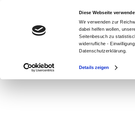
Diese Webseite verwende
Wir verwenden zur Reichw
dabei helfen wollen, unse
Seitenbesuch zu statistisc
Café Sweet Sha
widerrufliche - Einwilligu
Datenschutzerklärung.
von
Daniela Sievers
|
20. Nov. 2018
Details zeigen