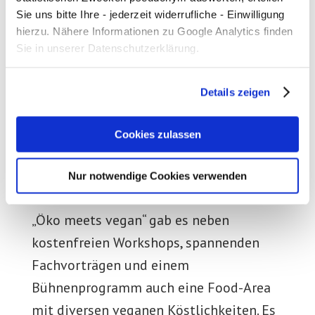
Sie uns bitte Ihre - jederzeit widerrufliche - Einwilligung
hierzu. Nähere Informationen zu Google Analytics finden
Sie in unserer Datenschutzerklärung.
Oktober – Messe „Veggienale &
Fairgoods“
Details zeigen
Im Oktober war die Messe für
Cookies zulassen
pflanzlichen Lebensstil und ökologische
Nachhaltigkeit
„Veggienale & FairGoods“
Nur notwendige Cookies verwenden
zu Gast in Hannover. Unter dem Motto
„Öko meets vegan“ gab es neben
kostenfreien Workshops, spannenden
Fachvorträgen und einem
Bühnenprogramm auch eine Food-Area
mit diversen veganen Köstlichkeiten. Es