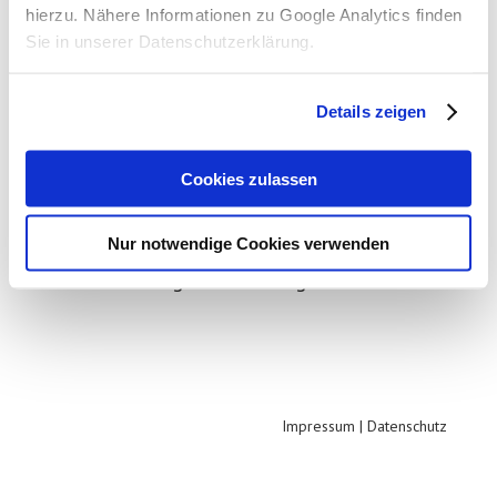
hierzu. Nähere Informationen zu Google Analytics finden
Der Hannoccino als größtes kommunales
Sie in unserer Datenschutzerklärung.
Mehrwegbecher-Pfandsystem
bundesweit, überzeugte auch die Jury
Details zeigen
eines der bedeutendsten internationalen
Umweltpreise, des „GreenTec Awards“.
Cookies zulassen
Heute überreichten Vertreter des
Berliner Umweltpreises die
Nur notwendige Cookies verwenden
Auszeichnung in der Kategorie...
Impressum
|
Datenschutz