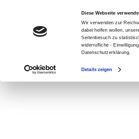
Diese Webseite verwende
Wir verwenden zur Reichw
dabei helfen wollen, unse
Seitenbesuch zu statistisc
Fa.Waffelzauber
widerrufliche - Einwilligu
Datenschutzerklärung.
von
supportbundb
|
19. Apr. 2018
Details zeigen